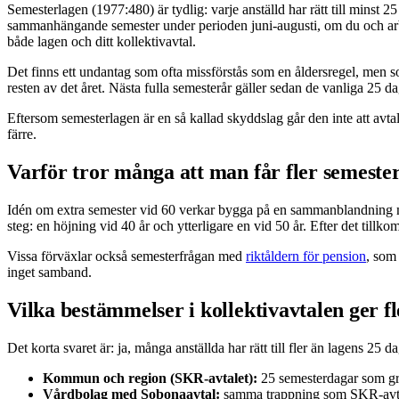
Semesterlagen (1977:480) är tydlig: varje anställd har rätt till minst 
sammanhängande semester under perioden juni-augusti, om du och arbets
både lagen och ditt kollektivavtal.
Det finns ett undantag som ofta missförstås som en åldersregel, men som
resten av det året. Nästa fulla semesterår gäller sedan de vanliga 25 da
Eftersom semesterlagen är en så kallad skyddslag går den inte att avtala 
färre.
Varför tror många att man får fler semeste
Idén om extra semester vid 60 verkar bygga på en sammanblandning med d
steg: en höjning vid 40 år och ytterligare en vid 50 år. Efter det tillk
Vissa förväxlar också semesterfrågan med
riktåldern för pension
, som
inget samband.
Vilka bestämmelser i kollektivavtalen ger f
Det korta svaret är: ja, många anställda har rätt till fler än lagens 25 
Kommun och region (SKR-avtalet):
25 semesterdagar som gru
Vårdbolag med Sobonaavtal:
samma trappning som SKR-avtale