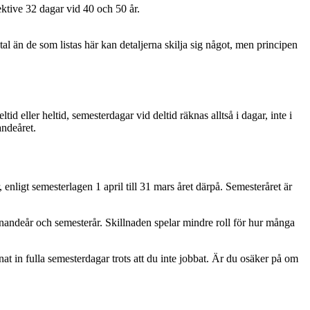
tive 32 dagar vid 40 och 50 år.
tal än de som listas här kan detaljerna skilja sig något, men principen
d eller heltid, semesterdagar vid deltid räknas alltså i dagar, inte i
andeåret.
, enligt semesterlagen 1 april till 31 mars året därpå. Semesteråret är
änandeår och semesterår. Skillnaden spelar mindre roll för hur många
at in fulla semesterdagar trots att du inte jobbat. Är du osäker på om