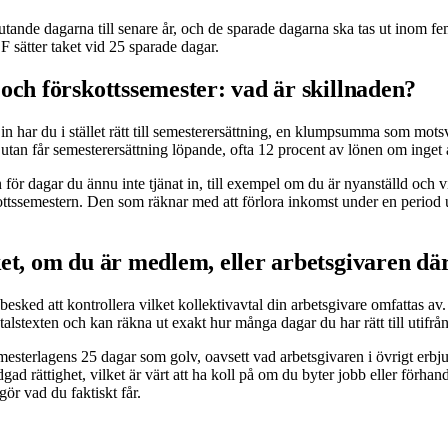
jutande dagarna till senare år, och de sparade dagarna ska tas ut inom
F sätter taket vid 25 sparade dagar.
och förskottssemester: vad är skillnaden?
t in har du i stället rätt till semesterersättning, en klumpsumma som mo
, utan får semesterersättning löpande, ofta 12 procent av lönen om inget 
 för dagar du ännu inte tjänat in, till exempel om du är nyanställd och 
rskottssemestern. Den som räknar med att förlora inkomst under en period u
et, om du är medlem, eller arbetsgivaren dä
rt besked att kontrollera vilket kollektivavtal din arbetsgivare omfattas a
alstexten och kan räkna ut exakt hur många dagar du har rätt till utifrån
mesterlagens 25 dagar som golv, oavsett vad arbetsgivaren i övrigt erbjud
tadgad rättighet, vilket är värt att ha koll på om du byter jobb eller förh
gör vad du faktiskt får.