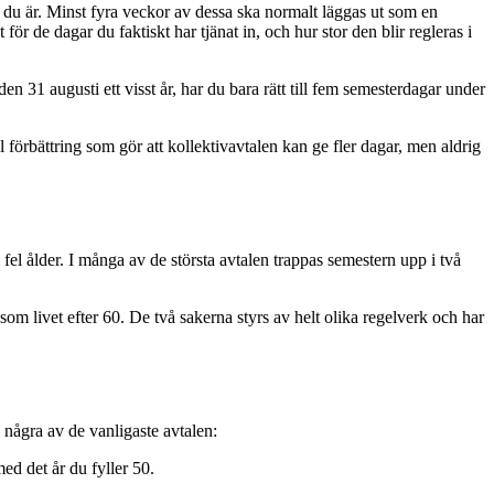
al du är. Minst fyra veckor av dessa ska normalt läggas ut som en
de dagar du faktiskt har tjänat in, och hur stor den blir regleras i
n 31 augusti ett visst år, har du bara rätt till fem semesterdagar under
ll förbättring som gör att kollektivavtalen kan ge fler dagar, men aldrig
fel ålder. I många av de största avtalen trappas semestern upp i två
m livet efter 60. De två sakerna styrs av helt olika regelverk och har
i några av de vanligaste avtalen:
d det år du fyller 50.