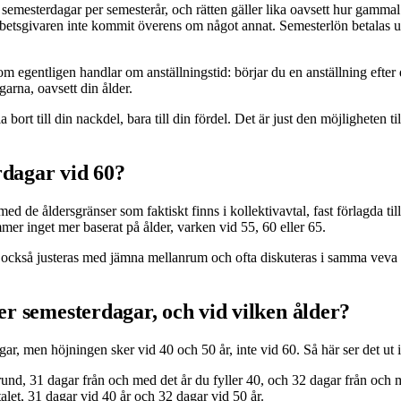
25 semesterdagar per semesterår, och rätten gäller lika oavsett hur gamm
givaren inte kommit överens om något annat. Semesterlön betalas ut för 
 egentligen handlar om anställningstid: börjar du en anställning efter de
garna, oavsett din ålder.
bort till din nackdel, bara till din fördel. Det är just den möjligheten ti
rdagar vid 60?
e åldersgränser som faktiskt finns i kollektivavtal, fast förlagda till 
ommer inget mer baserat på ålder, varken vid 55, 60 eller 65.
 också justeras med jämna mellanrum och ofta diskuteras i samma veva so
ler semesterdagar, och vid vilken ålder?
dagar, men höjningen sker vid 40 och 50 år, inte vid 60. Så här ser det ut 
nd, 31 dagar från och med det år du fyller 40, och 32 dagar från och me
t, 31 dagar vid 40 år och 32 dagar vid 50 år.