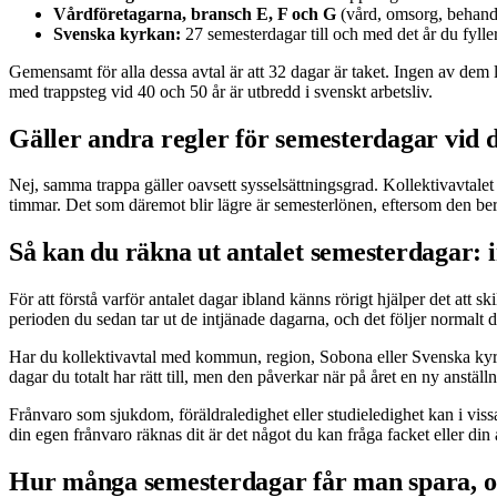
Vårdföretagarna, bransch E, F och G
(vård, omsorg, behandl
Svenska kyrkan:
27 semesterdagar till och med det år du fylle
Gemensamt för alla dessa avtal är att 32 dagar är taket. Ingen av dem lä
med trappsteg vid 40 och 50 år är utbredd i svenskt arbetsliv.
Gäller andra regler för semesterdagar vid d
Nej, samma trappa gäller oavsett sysselsättningsgrad. Kollektivavtalet g
timmar. Det som däremot blir lägre är semesterlönen, eftersom den ber
Så kan du räkna ut antalet semesterdagar: 
För att förstå varför antalet dagar ibland känns rörigt hjälper det att s
perioden du sedan tar ut de intjänade dagarna, och det följer normalt di
Har du kollektivavtal med kommun, region, Sobona eller Svenska kyrkan
dagar du totalt har rätt till, men den påverkar när på året en ny anställ
Frånvaro som sjukdom, föräldraledighet eller studieledighet kan i vissa
din egen frånvaro räknas dit är det något du kan fråga facket eller din
Hur många semesterdagar får man spara, o