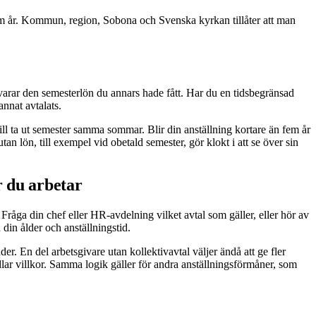
 fem år. Kommun, region, Sobona och Svenska kyrkan tillåter att man
tsvarar den semesterlön du annars hade fått. Har du en tidsbegränsad
annat avtalats.
vill ta ut semester samma sommar. Blir din anställning kortare än fem år
tan lön, till exempel vid obetald semester, gör klokt i att se över sin
r du arbetar
v. Fråga din chef eller HR-avdelning vilket avtal som gäller, eller hör av
 din ålder och anställningstid.
er. En del arbetsgivare utan kollektivavtal väljer ändå att ge fler
andlar villkor. Samma logik gäller för andra anställningsförmåner, som