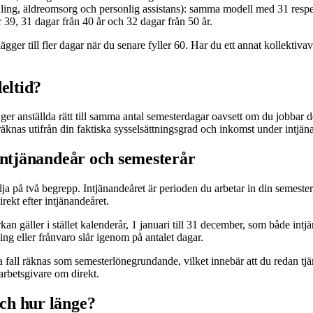
ing, äldreomsorg och personlig assistans): samma modell med 31 respek
r 39, 31 dagar från 40 år och 32 dagar från 50 år.
gger till fler dagar när du senare fyller 60. Har du ett annat kollektivav
eltid?
er anställda rätt till samma antal semesterdagar oavsett om du jobbar delti
äknas utifrån din faktiska sysselsättningsgrad och inkomst under intjän
intjänandeår och semesterår
kilja på två begrepp. Intjänandeåret är perioden du arbetar in din semester
rekt efter intjänandeåret.
 gäller i stället kalenderår, 1 januari till 31 december, som både intj
ning eller frånvaro slår igenom på antalet dagar.
 fall räknas som semesterlönegrundande, vilket innebär att du redan tjän
 arbetsgivare om direkt.
ch hur länge?