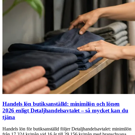
Handels lön butiksanställd: minimilön och lönen
2026 enligt Detaljhandelsavtalet – så mycket kan du
tjäna
Handels lön för butiksanställd följer Detaljhandelsavtalet: minimilön
från 17 324 kr/mån vid 16 år till 29 156 kr/mån med branschvana.