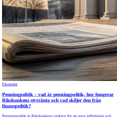
Ekonomi
Penningpolitik – vad är penningpolitik, hur fungerar
Riksbankens styrränta och vad skiljer den från
finanspolitik?
Penningpolitik är Riksbankens verktyg för att styra inflationen och