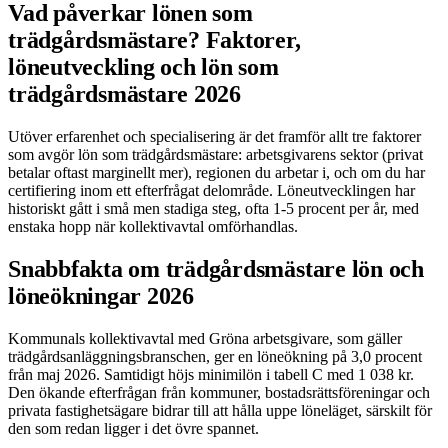
Vad påverkar lönen som
trädgårdsmästare? Faktorer,
löneutveckling och lön som
trädgårdsmästare 2026
Utöver erfarenhet och specialisering är det framför allt tre faktorer
som avgör lön som trädgårdsmästare: arbetsgivarens sektor (privat
betalar oftast marginellt mer), regionen du arbetar i, och om du har
certifiering inom ett efterfrågat delområde. Löneutvecklingen har
historiskt gått i små men stadiga steg, ofta 1-5 procent per år, med
enstaka hopp när kollektivavtal omförhandlas.
Snabbfakta om trädgårdsmästare lön och
löneökningar 2026
Kommunals kollektivavtal med Gröna arbetsgivare, som gäller
trädgårdsanläggningsbranschen, ger en löneökning på 3,0 procent
från maj 2026. Samtidigt höjs minimilön i tabell C med 1 038 kr.
Den ökande efterfrågan från kommuner, bostadsrättsföreningar och
privata fastighetsägare bidrar till att hålla uppe löneläget, särskilt för
den som redan ligger i det övre spannet.