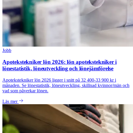
Jobb
Apotekstekniker lön 2026: lön apotekstekniker i
lönestatistik, löneutveckling och lönejämförelse
Apotekstekniker lön 2026 ligger i snitt på 32 400-33 900 kr i
månaden. Se lönestatistik, löneutveckling, skillnad kvinnor/män och
vad som påverkar lönen.
Läs mer