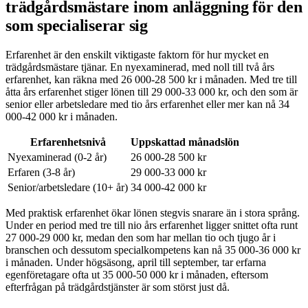
trädgårdsmästare inom anläggning för den
som specialiserar sig
Erfarenhet är den enskilt viktigaste faktorn för hur mycket en
trädgårdsmästare tjänar. En nyexaminerad, med noll till två års
erfarenhet, kan räkna med 26 000-28 500 kr i månaden. Med tre till
åtta års erfarenhet stiger lönen till 29 000-33 000 kr, och den som är
senior eller arbetsledare med tio års erfarenhet eller mer kan nå 34
000-42 000 kr i månaden.
Erfarenhetsnivå
Uppskattad månadslön
Nyexaminerad (0-2 år)
26 000-28 500 kr
Erfaren (3-8 år)
29 000-33 000 kr
Senior/arbetsledare (10+ år)
34 000-42 000 kr
Med praktisk erfarenhet ökar lönen stegvis snarare än i stora språng.
Under en period med tre till nio års erfarenhet ligger snittet ofta runt
27 000-29 000 kr, medan den som har mellan tio och tjugo år i
branschen och dessutom specialkompetens kan nå 35 000-36 000 kr
i månaden. Under högsäsong, april till september, tar erfarna
egenföretagare ofta ut 35 000-50 000 kr i månaden, eftersom
efterfrågan på trädgårdstjänster är som störst just då.