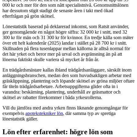
000 kr och mer för den som nått specialistnivå. Genomsnittslönen
har dessutom stigit stadigt de senaste åren i takt med ökad
efterfrågan på grön skötsel.
Lönestatistik baserad på deklarerad inkomst, som Ratsit använder,
ger genomgående en något högre siffra: 32 000 kr i snitt, med 32
300 kr för män och 31 300 kr för kvinnor. En tredje källa som mäter
över ett helt kalenderår (2025) landar i stället på 28 700 kr i snitt.
Skillnaden på flera tusenlappar mellan källorna är alltså normal för
det här yrket och beror mer på urval och avgränsning än på att
lönerna faktiskt skulle variera så mycket år från år.
En trädgårdsmästare kallas ibland trädgårdsanläggare, särskilt inom
anläggningsbranschen, medan den som huvudsakligen arbetar med
gräsklippning, plantering och löpande skötsel av gröna miljöer oftare
får titeln trädgårdsarbetare. Arbetsuppgifterna glider ofta in i
varandra: beskärning, plantering, underhåll av gräsmattor och
skötsel av rabatter förekommer i båda yrkesrollerna.
Vill du jämföra med andra yrken finns liknande genomgångar för
exempelvis
apotekstekniker lön
, där samma typ av spretiga
lönestatistik gäller.
Lön efter erfarenhet: högre lön som