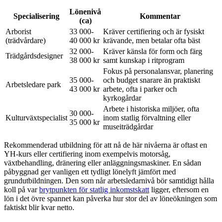
Lönenivå
Specialisering
Kommentar
(ca)
Arborist
33 000-
Kräver certifiering och är fysiskt
(trädvårdare)
40 000 kr
krävande, men betalar ofta bäst
32 000-
Kräver känsla för form och färg
Trädgårdsdesigner
38 000 kr
samt kunskap i ritprogram
Fokus på personalansvar, planering
35 000-
och budget snarare än praktiskt
Arbetsledare park
43 000 kr
arbete, ofta i parker och
kyrkogårdar
Arbete i historiska miljöer, ofta
30 000-
Kulturväxtspecialist
inom statlig förvaltning eller
35 000 kr
museiträdgårdar
Rekommenderad utbildning för att nå de här nivåerna är oftast en
YH-kurs eller certifiering inom exempelvis motorsåg,
växtbehandling, dränering eller anläggningsmaskiner. En sådan
påbyggnad ger vanligen ett tydligt lönelyft jämfört med
grundutbildningen. Den som når arbetsledarnivå bör samtidigt hålla
koll på var
brytpunkten för statlig inkomstskatt
ligger, eftersom en
lön i det övre spannet kan påverka hur stor del av löneökningen som
faktiskt blir kvar netto.