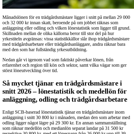
Månadslönen för en trädgårdsmästare ligger i snitt på mellan 29 000
och 32 000 kr innan skatt, beroende på om jobbet räknas som
anläggning eller odling och vilken lönestatistik som ligger till grund.
Skillnaden mellan de olika källorna beror till stor del på hur
yrkestiteln avgränsas: vissa statistikkällor slår ihop trädgårdsmästare
med trädgårdsarbetare eller trädgårdsanläggare, andra räknar bara
med den som har fullständig yrkesutbildning.
Nedan går vi igenom vad som faktiskt påverkar lönen, från
erfarenhet och region till kön och sektor, samt vilka vägar som ger
störst löneutveckling över tid.
Så mycket tjänar en trädgårdsmästare i
snitt 2026 – lönestatistik och medellön för
anläggning, odling och trädgårdsarbetare
Enligt SCB-baserad lönestatistik tjänar en trädgårdsmästare inom
anläggning i snitt 30 800 kr i månaden, medan den som arbetar med
odling ligger något lägre på 29 300 kr. En annan sammanställning
som räknar medellön och medianlön separat landar på 31 500 kr
respektive 30 800 kr, med ett lönespann från 26 000 kr upp till 39