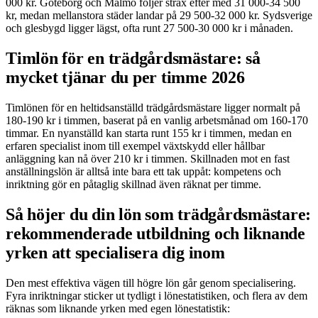
000 kr. Göteborg och Malmö följer strax efter med 31 000-34 500
kr, medan mellanstora städer landar på 29 500-32 000 kr. Sydsverige
och glesbygd ligger lägst, ofta runt 27 500-30 000 kr i månaden.
Timlön för en trädgårdsmästare: så
mycket tjänar du per timme 2026
Timlönen för en heltidsanställd trädgårdsmästare ligger normalt på
180-190 kr i timmen, baserat på en vanlig arbetsmånad om 160-170
timmar. En nyanställd kan starta runt 155 kr i timmen, medan en
erfaren specialist inom till exempel växtskydd eller hållbar
anläggning kan nå över 210 kr i timmen. Skillnaden mot en fast
anställningslön är alltså inte bara ett tak uppåt: kompetens och
inriktning gör en påtaglig skillnad även räknat per timme.
Så höjer du din lön som trädgårdsmästare:
rekommenderade utbildning och liknande
yrken att specialisera dig inom
Den mest effektiva vägen till högre lön går genom specialisering.
Fyra inriktningar sticker ut tydligt i lönestatistiken, och flera av dem
räknas som liknande yrken med egen lönestatistik: