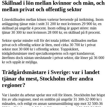
Skillnad i lön mellan kvinnor och män, och
mellan privat och offentlig sektor
Löneskillnaden mellan könen varierar beroende på inriktning. Inom
anläggning tjänar män i snitt 31 200 kr mot kvinnors 29 900 kr, en
skillnad på ungefär 4 procent. Inom odling är gapet större: män
tjänar 30 300 kr mot kvinnors 28 000 kr, en skillnad på 8 procent.
Sektor spelar mindre roll för det totala jobbet: skillnaden mellan
privat och offentlig sektor är liten, med cirka 30 700 kr i privat
sektor mot 30 600 kr i offentlig sektor. Toppskiktet,
trädgårdsmästare med specialkompetens och eget kundansvar,
återfinns dock nästan uteslutande i privat sektor, där löner på 36 000
kr och uppåt är möjliga.
Trädgårdsmästare i Sverige: var i landet
tjänar du mest, Stockholm eller andra
regioner?
Var i landet du arbetar spelar stor roll för lönen. Stockholm har högst
lön av alla regioner, med en snittlön på ungefär 31 300-32 000 kr i
månaden, och enligt en annan sammanställning upp mot 32 500-36