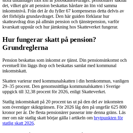
stora undantaget mot lön är jobbskatteavdraget: pensionärer saknar
det, vilket gör att pension beskattas hårdare än lön vid samma
inkomstnivå. Från det år du fyller 67 kompenseras detta delvis av
det förhöjda grundavdraget. Den här guiden förklarar hur
skatteavdrag dras på allmän pension och tjänstepension, varför
kvarskatt uppstår och hur jämkning hos Skatteverket fungerar.
Hur fungerar skatt på pension?
Grundreglerna
Pension beskattas som inkomst av tjänst. Din pensionsinkomst och
eventuell lön läggs ihop och beskattas samlat med kommunal
inkomstskatt.
Skatten varierar med kommunalskatten i din hemkommun, vanligen
29–35 procent. Den genomsnittliga kommunalskatten i Sverige
uppgick till 32,38 procent för 2026, enligt Skatteverket.
Statlig inkomstskatt på 20 procent tas ut på den del av inkomsten
som överstiger skiktgränsen. För 2026 låg den på ungefär 625 800
kronor per år. De flesta pensionärer passerar inte denna gräns. Läs
mer om när statlig skatt börjar gälla i artikeln om
brytpunkten för
statlig skatt 2026
.