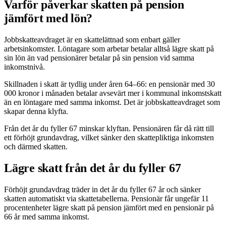
Varför påverkar skatten på pension
jämfört med lön?
Jobbskatteavdraget är en skattelättnad som enbart gäller
arbetsinkomster. Löntagare som arbetar betalar alltså lägre skatt på
sin lön än vad pensionärer betalar på sin pension vid samma
inkomstnivå.
Skillnaden i skatt är tydlig under åren 64–66: en pensionär med 30
000 kronor i månaden betalar avsevärt mer i kommunal inkomstskatt
än en löntagare med samma inkomst. Det är jobbskatteavdraget som
skapar denna klyfta.
Från det år du fyller 67 minskar klyftan. Pensionären får då rätt till
ett förhöjt grundavdrag, vilket sänker den skattepliktiga inkomsten
och därmed skatten.
Lägre skatt från det år du fyller 67
Förhöjt grundavdrag träder in det år du fyller 67 år och sänker
skatten automatiskt via skattetabellerna. Pensionär får ungefär 11
procentenheter lägre skatt på pension jämfört med en pensionär på
66 år med samma inkomst.