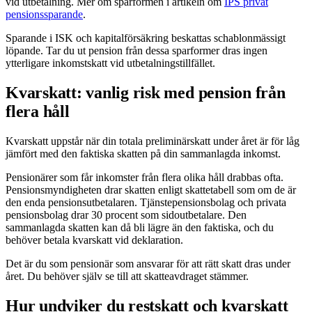
vid utbetalning. Mer om sparformen i artikeln om
IPS privat
pensionssparande
.
Sparande i ISK och kapitalförsäkring beskattas schablonmässigt
löpande. Tar du ut pension från dessa sparformer dras ingen
ytterligare inkomstskatt vid utbetalningstillfället.
Kvarskatt: vanlig risk med pension från
flera håll
Kvarskatt uppstår när din totala preliminärskatt under året är för låg
jämfört med den faktiska skatten på din sammanlagda inkomst.
Pensionärer som får inkomster från flera olika håll drabbas ofta.
Pensionsmyndigheten drar skatten enligt skattetabell som om de är
den enda pensionsutbetalaren. Tjänstepensionsbolag och privata
pensionsbolag drar 30 procent som sidoutbetalare. Den
sammanlagda skatten kan då bli lägre än den faktiska, och du
behöver betala kvarskatt vid deklaration.
Det är du som pensionär som ansvarar för att rätt skatt dras under
året. Du behöver själv se till att skatteavdraget stämmer.
Hur undviker du restskatt och kvarskatt