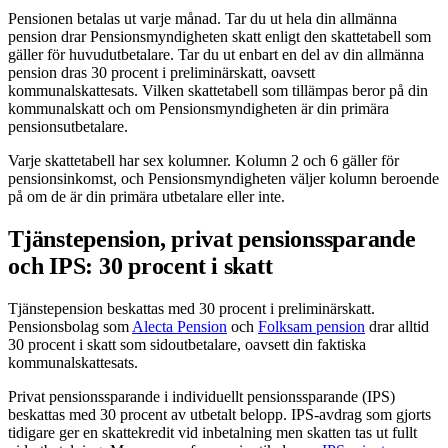
Pensionen betalas ut varje månad. Tar du ut hela din allmänna
pension drar Pensionsmyndigheten skatt enligt den skattetabell som
gäller för huvudutbetalare. Tar du ut enbart en del av din allmänna
pension dras 30 procent i preliminärskatt, oavsett
kommunalskattesats. Vilken skattetabell som tillämpas beror på din
kommunalskatt och om Pensionsmyndigheten är din primära
pensionsutbetalare.
Varje skattetabell har sex kolumner. Kolumn 2 och 6 gäller för
pensionsinkomst, och Pensionsmyndigheten väljer kolumn beroende
på om de är din primära utbetalare eller inte.
Tjänstepension, privat pensionssparande
och IPS: 30 procent i skatt
Tjänstepension beskattas med 30 procent i preliminärskatt.
Pensionsbolag som
Alecta Pension
och
Folksam pension
drar alltid
30 procent i skatt som sidoutbetalare, oavsett din faktiska
kommunalskattesats.
Privat pensionssparande i individuellt pensionssparande (IPS)
beskattas med 30 procent av utbetalt belopp. IPS-avdrag som gjorts
tidigare ger en skattekredit vid inbetalning men skatten tas ut fullt