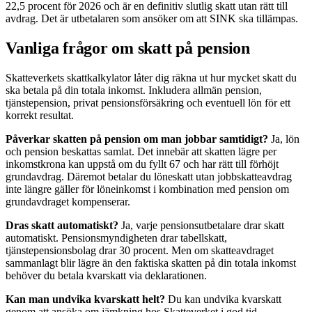
22,5 procent för 2026 och är en definitiv slutlig skatt utan rätt till
avdrag. Det är utbetalaren som ansöker om att SINK ska tillämpas.
Vanliga frågor om skatt på pension
Skatteverkets skattkalkylator låter dig räkna ut hur mycket skatt du
ska betala på din totala inkomst. Inkludera allmän pension,
tjänstepension, privat pensionsförsäkring och eventuell lön för ett
korrekt resultat.
Påverkar skatten på pension om man jobbar samtidigt?
Ja, lön
och pension beskattas samlat. Det innebär att skatten lägre per
inkomstkrona kan uppstå om du fyllt 67 och har rätt till förhöjt
grundavdrag. Däremot betalar du löneskatt utan jobbskatteavdrag
inte längre gäller för löneinkomst i kombination med pension om
grundavdraget kompenserar.
Dras skatt automatiskt?
Ja, varje pensionsutbetalare drar skatt
automatiskt. Pensionsmyndigheten drar tabellskatt,
tjänstepensionsbolag drar 30 procent. Men om skatteavdraget
sammanlagt blir lägre än den faktiska skatten på din totala inkomst
behöver du betala kvarskatt via deklarationen.
Kan man undvika kvarskatt helt?
Du kan undvika kvarskatt
genom att ansöka om jämkning hos Skatteverket i god tid.