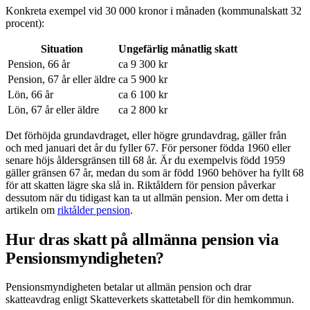
Konkreta exempel vid 30 000 kronor i månaden (kommunalskatt 32
procent):
Situation
Ungefärlig månatlig skatt
Pension, 66 år
ca 9 300 kr
Pension, 67 år eller äldre
ca 5 900 kr
Lön, 66 år
ca 6 100 kr
Lön, 67 år eller äldre
ca 2 800 kr
Det förhöjda grundavdraget, eller högre grundavdrag, gäller från
och med januari det år du fyller 67. För personer födda 1960 eller
senare höjs åldersgränsen till 68 år. Är du exempelvis född 1959
gäller gränsen 67 år, medan du som är född 1960 behöver ha fyllt 68
för att skatten lägre ska slå in. Riktåldern för pension påverkar
dessutom när du tidigast kan ta ut allmän pension. Mer om detta i
artikeln om
riktålder pension
.
Hur dras skatt på allmänna pension via
Pensionsmyndigheten?
Pensionsmyndigheten betalar ut allmän pension och drar
skatteavdrag enligt Skatteverkets skattetabell för din hemkommun.