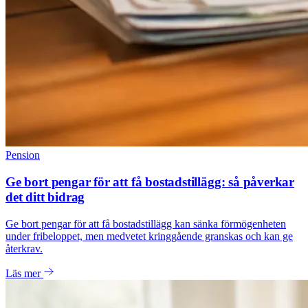
Pension
Ge bort pengar för att få bostadstillägg: så påverkar
det ditt bidrag
Ge bort pengar för att få bostadstillägg kan sänka förmögenheten
under fribeloppet, men medvetet kringgående granskas och kan ge
återkrav.
Läs mer