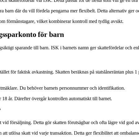
ch skattefördelar via ISK. Detta passar för de flesta som vill ge en bra s
lera barn där du vill fördela pengarna mer flexibelt. Detta alternativ ge
som förmånstagare, vilket kombinerar kontroll med tydlig avsikt.
gssparkonto för barn
tigt sparande till barn. ISK i barnets namn ger skattefördelar och enkel f
?
ället för faktisk avkastning. Skatten beräknas på statslåneräntan plus 1 
ätmäklare. Du behöver barnets personnummer och identifikation.
 18 år. Därefter övergår kontrollen automatiskt till barnet.
?
t vid försäljning. Detta gör skatten förutsägbar och ofta lägre vid god a
tt utlösa skatt vid varje transaktion. Detta ger flexibilitet att ombalans