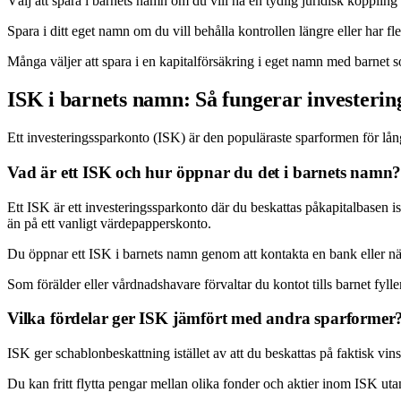
Välj att spara i barnets namn om du vill ha en tydlig juridisk koppling o
Spara i ditt eget namn om du vill behålla kontrollen längre eller har f
Många väljer att spara i en kapitalförsäkring i eget namn med barnet 
ISK i barnets namn: Så fungerar investerin
Ett investeringssparkonto (ISK) är den populäraste sparformen för långsik
Vad är ett ISK och hur öppnar du det i barnets namn
Ett ISK är ett investeringssparkonto där du beskattas påkapitalbasen ist
än på ett vanligt värdepapperskonto.
Du öppnar ett ISK i barnets namn genom att kontakta en bank eller n
Som förälder eller vårdnadshavare förvaltar du kontot tills barnet fyller
Vilka fördelar ger ISK jämfört med andra sparformer
ISK ger schablonbeskattning istället av att du beskattas på faktisk vins
Du kan fritt flytta pengar mellan olika fonder och aktier inom ISK utan a