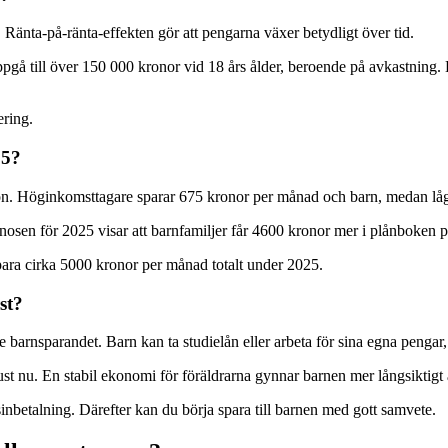
Ränta-på-ränta-effekten gör att pengarna växer betydligt över tid.
gå till över 150 000 kronor vid 18 års ålder, beroende på avkastning. D
ering.
25?
ion. Höginkomsttagare sparar 675 kronor per månad och barn, medan lå
sen för 2025 visar att barnfamiljer får 4600 kronor mer i plånboken p
para cirka 5000 kronor per månad totalt under 2025.
st?
e barnsparandet. Barn kan ta studielån eller arbeta för sina egna pengar,
 just nu. En stabil ekonomi för föräldrarna gynnar barnen mer långsikti
nbetalning. Därefter kan du börja spara till barnen med gott samvete.