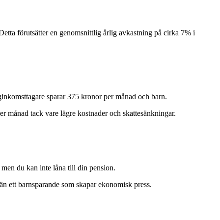
etta förutsätter en genomsnittlig årlig avkastning på cirka 7% i
ginkomsttagare sparar 375 kronor per månad och barn.
er månad tack vare lägre kostnader och skattesänkningar.
 men du kan inte låna till din pension.
gt än ett barnsparande som skapar ekonomisk press.