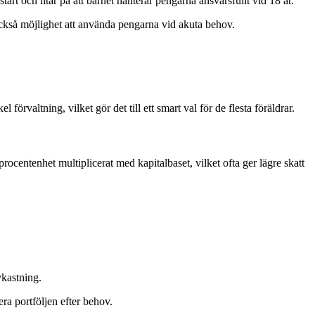
tart och litar på att barnet hanterar pengarna ansvarsfullt vid 18 år.
r också möjlighet att använda pengarna vid akuta behov.
örvaltning, vilket gör det till ett smart val för de flesta föräldrar.
procentenhet multiplicerat med kapitalbaset, vilket ofta ger lägre skatt
vkastning.
era portföljen efter behov.