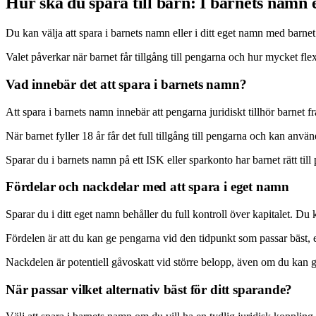
Hur ska du spara till barn: I barnets namn 
Du kan välja att spara i barnets namn eller i ditt eget namn med barne
Valet påverkar när barnet får tillgång till pengarna och hur mycket flex
Vad innebär det att spara i barnets namn?
Att spara i barnets namn innebär att pengarna juridiskt tillhör barnet frå
När barnet fyller 18 år får det full tillgång till pengarna och kan anv
Sparar du i barnets namn på ett ISK eller sparkonto har barnet rätt till
Fördelar och nackdelar med att spara i eget namn
Sparar du i ditt eget namn behåller du full kontroll över kapitalet. Du
Fördelen är att du kan ge pengarna vid den tidpunkt som passar bäst, e
Nackdelen är potentiell gåvoskatt vid större belopp, även om du kan ge u
När passar vilket alternativ bäst för ditt sparande?