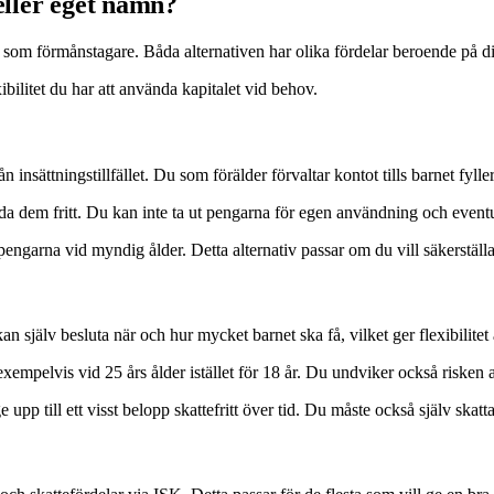
eller eget namn?
t som förmånstagare. Båda alternativen har olika fördelar beroende på di
ibilitet du har att använda kapitalet vid behov.
n insättningstillfället. Du som förälder förvaltar kontot tills barnet fyller
ända dem fritt. Du kan inte ta ut pengarna för egen användning och eventue
 pengarna vid myndig ålder. Detta alternativ passar om du vill säkerställa
 kan själv besluta när och hur mycket barnet ska få, vilket ger flexibilit
xempelvis vid 25 års ålder istället för 18 år. Du undviker också risken 
pp till ett visst belopp skattefritt över tid. Du måste också själv skatt