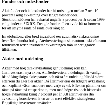
Fonder och indexfonder
Aktiefonder och indexfonder har historiskt gett mellan 7 och 10
procent i årlig avkastning över längre tidsperioder.
Stockholmsbörsen har avkastat ungefär 8 procent per år sedan 1999
enligt indexet SIXRX. Det gör fonder till en av de bästa formerna
för att utnyttja ränta på ränta över lång tid.
En globalfond eller bred indexfond ger automatisk riskspridning
över flera hundra bolag. Återinvesteringen sker automatiskt eftersom
fondkursen redan inkluderar avkastningen från underliggande
tillgångar.
Aktier med utdelning
Aktier med hög direktavkastning ger utdelning som kan
återinvesteras i nya aktier. Att återinvestera utdelningen är vanligt
bland långsiktiga aktiesparare, och nästa års utdelning blir då större
eftersom du äger fler aktier. Då återinvesterar du tidigare avkastning,
och kapitalet växer snabbare med varje cykel. Effekten påminner om
ränta på ränta på ett sparkonto, men med högre risk och historiskt
högre avkastning kring 7 procent per år. Att återinvestera din
avkastning konsekvent är en av de mest effektiva strategierna
långsiktiga investerare använder.