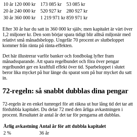
10 år
120 000 kr
173 085 kr
53 085 kr
20 år
240 000 kr
520 927 kr
280 927 kr
30 år
360 000 kr
1 219 971 kr
859 971 kr
Efter 30 år har du satt in 360 000 kr själv, men kapitalet är värt över
1,2 miljoner kr. Den som börjar spara tidigt blir alltså miljonär med
relativt små månadsbelopp. Ungefär 70 procent av slutbeloppet
kommer från ränta på ränta-effekten.
Det här illustrerar varför banker och fondbolag lyfter fram
månadssparande. Att spara regelbundet och föra över pengar
regelbundet ger en kraftfull effekt över tid. Sparbeloppet i slutet
beror lika mycket på hur länge du sparat som på hur mycket du satt
in.
72-regeln: så snabbt dubblas dina pengar
72-regeln är en enkel tumregel för att räkna ut hur lång tid det tar att
fördubbla kapitalet. Du delar 72 med den årliga avkastningen i
procent. Resultatet är antal år det tar för pengarna att dubblas.
Årlig avkastning
Antal år för att dubbla kapitalet
2 %
36 år