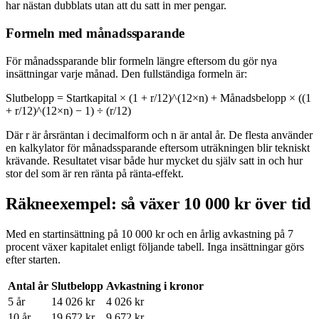
har nästan dubblats utan att du satt in mer pengar.
Formeln med månadssparande
För månadssparande blir formeln längre eftersom du gör nya
insättningar varje månad. Den fullständiga formeln är:
Slutbelopp = Startkapital × (1 + r/12)^(12×n) + Månadsbelopp × ((1
+ r/12)^(12×n) − 1) ÷ (r/12)
Där r är årsräntan i decimalform och n är antal år. De flesta använder
en kalkylator för månadssparande eftersom uträkningen blir tekniskt
krävande. Resultatet visar både hur mycket du själv satt in och hur
stor del som är ren ränta på ränta-effekt.
Räkneexempel: så växer 10 000 kr över tid
Med en startinsättning på 10 000 kr och en årlig avkastning på 7
procent växer kapitalet enligt följande tabell. Inga insättningar görs
efter starten.
Antal år
Slutbelopp
Avkastning i kronor
5 år
14 026 kr
4 026 kr
10 år
19 672 kr
9 672 kr