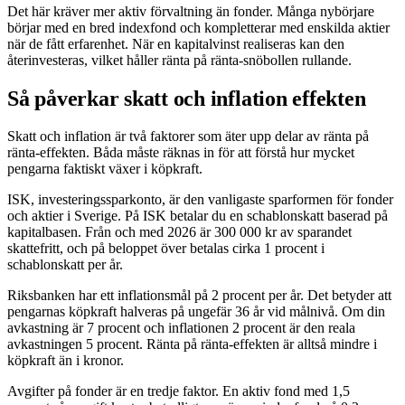
Det här kräver mer aktiv förvaltning än fonder. Många nybörjare
börjar med en bred indexfond och kompletterar med enskilda aktier
när de fått erfarenhet. När en kapitalvinst realiseras kan den
återinvesteras, vilket håller ränta på ränta-snöbollen rullande.
Så påverkar skatt och inflation effekten
Skatt och inflation är två faktorer som äter upp delar av ränta på
ränta-effekten. Båda måste räknas in för att förstå hur mycket
pengarna faktiskt växer i köpkraft.
ISK, investeringssparkonto, är den vanligaste sparformen för fonder
och aktier i Sverige. På ISK betalar du en schablonskatt baserad på
kapitalbasen. Från och med 2026 är 300 000 kr av sparandet
skattefritt, och på beloppet över betalas cirka 1 procent i
schablonskatt per år.
Riksbanken har ett inflationsmål på 2 procent per år. Det betyder att
pengarnas köpkraft halveras på ungefär 36 år vid målnivå. Om din
avkastning är 7 procent och inflationen 2 procent är den reala
avkastningen 5 procent. Ränta på ränta-effekten är alltså mindre i
köpkraft än i kronor.
Avgifter på fonder är en tredje faktor. En aktiv fond med 1,5