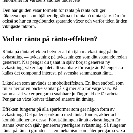
fenomenet för världens åttonde underverk.
Den här guiden visar formeln för ränta på ränta och ger
räkneexempel som hjälper dig räkna ut ränta på ränta själv. Du får
också se hur ett regelbundet sparande växer och varför tiden är den
viktigaste faktorn.
Vad är ränta på ränta-effekten?
Ränta på ränta-effekten betyder att du tjänar avkastning på din
avkastning — avkastning på avkastningen som ditt sparande redan
genererat. När pengar du tjänat in själv börjar generera ny
avkastning, växer kapitalet allt snabbare för varje år. På engelska
kallas det compound interest, på svenska sammansatt ränta.
Liknelsen som används är snöbollseffekten. En liten snöboll som
rullar nerför en backe samlar på sig mer snö för varje varv. På
samma sätt växer pengarna snabbare ju längre tid de får arbeta.
Pengar att växa kräver tålamod snarare än timing.
Effekten fungerar på alla sparformer som ger någon form av
avkastning. Det gäller sparkonto med ränta, fonder, aktier och
kombinationer av dessa. Förutsättningen är att avkastningen får
stanna kvar och själv genererar ytterligare avkastning. Så fungerar
ränta på ränta i grunden — en mekanism som låter pengarna växa