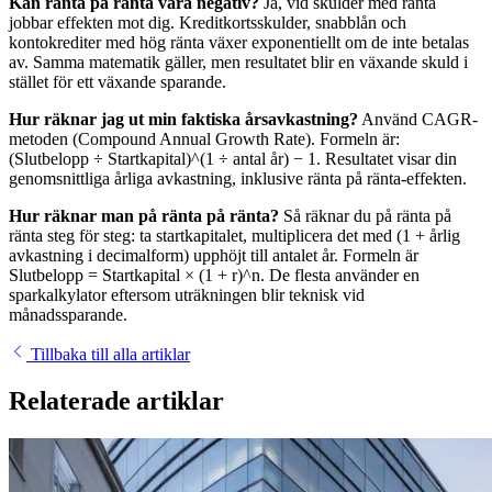
Kan ränta på ränta vara negativ?
Ja, vid skulder med ränta
jobbar effekten mot dig. Kreditkortsskulder, snabblån och
kontokrediter med hög ränta växer exponentiellt om de inte betalas
av. Samma matematik gäller, men resultatet blir en växande skuld i
stället för ett växande sparande.
Hur räknar jag ut min faktiska årsavkastning?
Använd CAGR-
metoden (Compound Annual Growth Rate). Formeln är:
(Slutbelopp ÷ Startkapital)^(1 ÷ antal år) − 1. Resultatet visar din
genomsnittliga årliga avkastning, inklusive ränta på ränta-effekten.
Hur räknar man på ränta på ränta?
Så räknar du på ränta på
ränta steg för steg: ta startkapitalet, multiplicera det med (1 + årlig
avkastning i decimalform) upphöjt till antalet år. Formeln är
Slutbelopp = Startkapital × (1 + r)^n. De flesta använder en
sparkalkylator eftersom uträkningen blir teknisk vid
månadssparande.
Tillbaka till alla artiklar
Relaterade artiklar