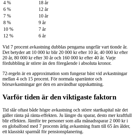
4 %
18 år
6 %
12 år
7 %
10 år
8 %
9 år
10 %
7 år
12 %
6 år
Vid 7 procent avkastning dubblas pengarna ungefär vart tionde år.
Det betyder att 10 000 kr blir 20 000 kr efter 10 år, 40 000 kr efter
20 år, 80 000 kr efter 30 år och 160 000 kr efter 40 år. Varje
fördubbling är större än den föregående i absoluta kronor.
72-regeln är en approximation som fungerar bäst vid avkastningar
mellan 4 och 15 procent. För normala sparräntor och
börsavkastningar ger den en användbar uppskattning.
Varför tiden är den viktigaste faktorn
Tid slår oftast både högre avkastning och större startkapital när det
gäller ränta på ränta-effekten. Ju längre du sparar, desto mer kraftfull
blir effekten. Jämför tre personer som alla månadssparar 2 000 kr i
en globalfond med 7 procents årlig avkastning fram till 65 års ålder,
ett klassiskt sparmål för pensionsplanering.