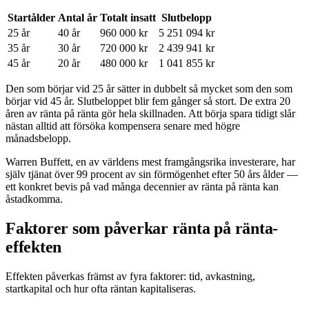
Startålder
Antal år
Totalt insatt
Slutbelopp
25 år
40 år
960 000 kr
5 251 094 kr
35 år
30 år
720 000 kr
2 439 941 kr
45 år
20 år
480 000 kr
1 041 855 kr
Den som börjar vid 25 år sätter in dubbelt så mycket som den som
börjar vid 45 år. Slutbeloppet blir fem gånger så stort. De extra 20
åren av ränta på ränta gör hela skillnaden. Att börja spara tidigt slår
nästan alltid att försöka kompensera senare med högre
månadsbelopp.
Warren Buffett, en av världens mest framgångsrika investerare, har
själv tjänat över 99 procent av sin förmögenhet efter 50 års ålder —
ett konkret bevis på vad många decennier av ränta på ränta kan
åstadkomma.
Faktorer som påverkar ränta på ränta-
effekten
Effekten påverkas främst av fyra faktorer: tid, avkastning,
startkapital och hur ofta räntan kapitaliseras.