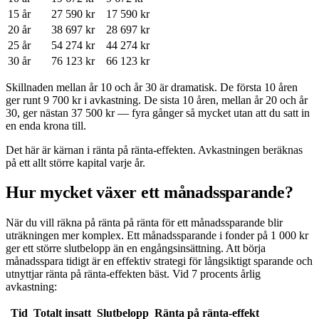
15 år
27 590 kr
17 590 kr
20 år
38 697 kr
28 697 kr
25 år
54 274 kr
44 274 kr
30 år
76 123 kr
66 123 kr
Skillnaden mellan år 10 och år 30 är dramatisk. De första 10 åren
ger runt 9 700 kr i avkastning. De sista 10 åren, mellan år 20 och år
30, ger nästan 37 500 kr — fyra gånger så mycket utan att du satt in
en enda krona till.
Det här är kärnan i ränta på ränta-effekten. Avkastningen beräknas
på ett allt större kapital varje år.
Hur mycket växer ett månadssparande?
När du vill räkna på ränta på ränta för ett månadssparande blir
uträkningen mer komplex. Ett månadssparande i fonder på 1 000 kr
ger ett större slutbelopp än en engångsinsättning. Att börja
månadsspara tidigt är en effektiv strategi för långsiktigt sparande och
utnyttjar ränta på ränta-effekten bäst. Vid 7 procents årlig
avkastning:
Tid
Totalt insatt
Slutbelopp
Ränta på ränta-effekt