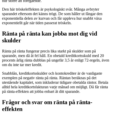
blir större än föregående.
Den här tröskeleffekten är psykologiskt svår. Många avbryter
sparandet eftersom det känns trögt. De som håller ut fångar den
exponentiella delen av kurvan och får uppleva hur snabbt växa
exponentiellt går när tiden passerat tröskeln.
Ränta på ränta kan jobba mot dig vid
skulder
Ränta på ränta fungerar precis lika starkt på skulder som på
sparande, men då åt fel håll. En obetald kreditkortsskuld med 20
procents årlig ränta dubblas på ungefär 3,5 år enligt 72-regeln, även
om du inte tar mer kredit.
Snabblån, kreditkortsskulder och kontokrediter är de vanligaste
exemplen på negativ ränta på ränta. Räntan beräknas på det
utestående kapitalet, som inkluderar tidigare obetalda räntor. Betala
alltid hela kreditkortsfakturan varje månad om möjligt. Då får ränta
på ränta-effekten att jobba enbart åt ditt sparande.
Frågor och svar om ränta på ränta-
effekten