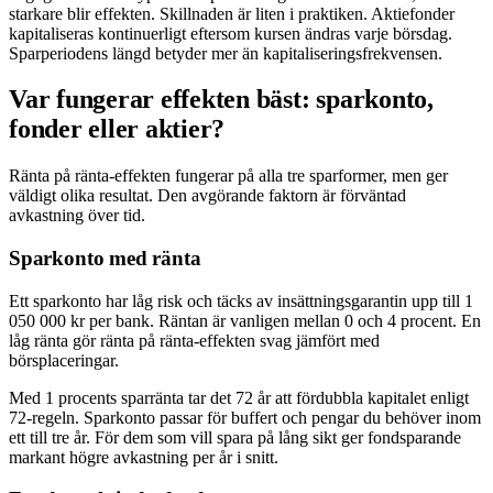
starkare blir effekten. Skillnaden är liten i praktiken. Aktiefonder
kapitaliseras kontinuerligt eftersom kursen ändras varje börsdag.
Sparperiodens längd betyder mer än kapitaliseringsfrekvensen.
Var fungerar effekten bäst: sparkonto,
fonder eller aktier?
Ränta på ränta-effekten fungerar på alla tre sparformer, men ger
väldigt olika resultat. Den avgörande faktorn är förväntad
avkastning över tid.
Sparkonto med ränta
Ett sparkonto har låg risk och täcks av insättningsgarantin upp till 1
050 000 kr per bank. Räntan är vanligen mellan 0 och 4 procent. En
låg ränta gör ränta på ränta-effekten svag jämfört med
börsplaceringar.
Med 1 procents sparränta tar det 72 år att fördubbla kapitalet enligt
72-regeln. Sparkonto passar för buffert och pengar du behöver inom
ett till tre år. För dem som vill spara på lång sikt ger fondsparande
markant högre avkastning per år i snitt.