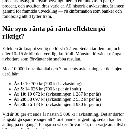
procents årsavgift kostar betydligt mer än en indexfond på 0,2
procent, och avgiften dras varje år. All historisk avkastning är ingen
garanti för framtida utveckling — riskinformation som banker och
fondbolag alltid lyfter fram.
När syns ränta på ränta-effekten på
riktigt?
Effekten är knappt synlig de första 5 åren. Sedan tar den fart, och
efter 10–15 år blir den verkligt kraftfull. Mönstret förvånar många
nybörjare som förväntar sig snabba resultat.
Med 10 000 kr startkapital och 7 procents avkastning ser tidslinjen
ut så här:
År 1
: 10 700 kr (700 kr i avkastning)
År 5
: 14 026 kr (700 kr per år i snitt)
År 10
: 19 672 kr (avkastningen 1 287 kr per år)
År 20
: 38 697 kr (avkastningen 2 532 kr per år)
År 30
: 76 123 kr (avkastningen 4 980 kr per år)
Vid år 30 ger ett enda år nästan 5 000 kr i avkastning. Det är därför
långsiktiga sparare säger att “först händer ingenting, sedan händer
allting på en gång”. Pengarna växer för varje år, och varje års tillväxt