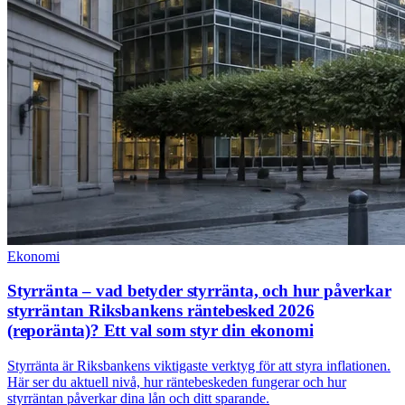
Ekonomi
Styrränta – vad betyder styrränta, och hur påverkar
styrräntan Riksbankens räntebesked 2026
(reporänta)? Ett val som styr din ekonomi
Styrränta är Riksbankens viktigaste verktyg för att styra inflationen.
Här ser du aktuell nivå, hur räntebeskeden fungerar och hur
styrräntan påverkar dina lån och ditt sparande.