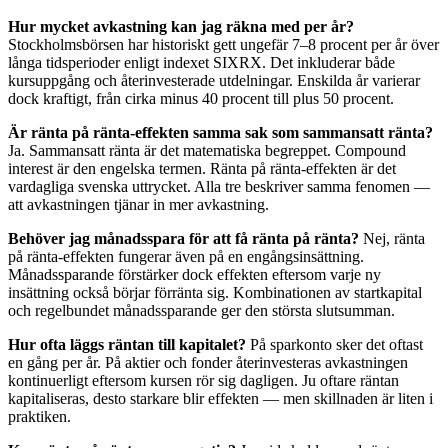
Hur mycket avkastning kan jag räkna med per år?
Stockholmsbörsen har historiskt gett ungefär 7–8 procent per år över
långa tidsperioder enligt indexet SIXRX. Det inkluderar både
kursuppgång och återinvesterade utdelningar. Enskilda år varierar
dock kraftigt, från cirka minus 40 procent till plus 50 procent.
Är ränta på ränta-effekten samma sak som sammansatt ränta?
Ja. Sammansatt ränta är det matematiska begreppet. Compound
interest är den engelska termen. Ränta på ränta-effekten är det
vardagliga svenska uttrycket. Alla tre beskriver samma fenomen —
att avkastningen tjänar in mer avkastning.
Behöver jag månadsspara för att få ränta på ränta?
Nej, ränta
på ränta-effekten fungerar även på en engångsinsättning.
Månadssparande förstärker dock effekten eftersom varje ny
insättning också börjar förränta sig. Kombinationen av startkapital
och regelbundet månadssparande ger den största slutsumman.
Hur ofta läggs räntan till kapitalet?
På sparkonto sker det oftast
en gång per år. På aktier och fonder återinvesteras avkastningen
kontinuerligt eftersom kursen rör sig dagligen. Ju oftare räntan
kapitaliseras, desto starkare blir effekten — men skillnaden är liten i
praktiken.