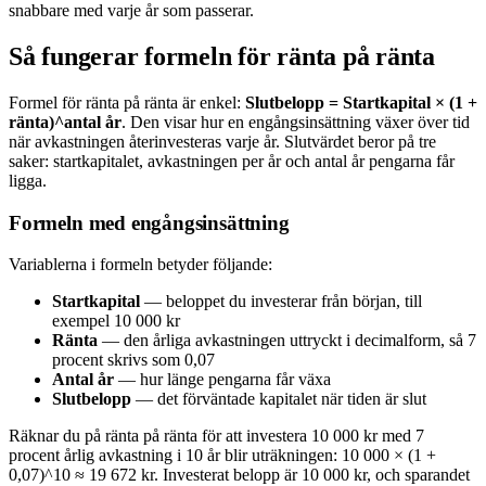
snabbare med varje år som passerar.
Så fungerar formeln för ränta på ränta
Formel för ränta på ränta är enkel:
Slutbelopp = Startkapital × (1 +
ränta)^antal år
. Den visar hur en engångsinsättning växer över tid
när avkastningen återinvesteras varje år. Slutvärdet beror på tre
saker: startkapitalet, avkastningen per år och antal år pengarna får
ligga.
Formeln med engångsinsättning
Variablerna i formeln betyder följande:
Startkapital
— beloppet du investerar från början, till
exempel 10 000 kr
Ränta
— den årliga avkastningen uttryckt i decimalform, så 7
procent skrivs som 0,07
Antal år
— hur länge pengarna får växa
Slutbelopp
— det förväntade kapitalet när tiden är slut
Räknar du på ränta på ränta för att investera 10 000 kr med 7
procent årlig avkastning i 10 år blir uträkningen: 10 000 × (1 +
0,07)^10 ≈ 19 672 kr. Investerat belopp är 10 000 kr, och sparandet