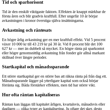
Tid och sparhorisont
Tid är den enskilt viktigaste faktorn. Effekten är knappt märkbar de
första åren och blir gradvis kraftfull. Efter ungefär 10 år börjar
avkastningen i kronor överstiga själva insättningarna.
Avkastning och räntesats
En högre årlig avkastning ger en mer kraftfull effekt. Vid 5 procent
växer 10 000 kr till 43 219 kr på 30 år. Vid 8 procent blir det 100
627 kr — mer än dubbelt så mycket. En högre ränta på sparkontot
eller högre genomsnittlig avkastning från fonder gör alltså markant
skillnad över längre perioder.
Startkapital och månadssparande
Ett större startkapital ger en större bas att räkna ränta på från dag ett.
Månadssparande lägger på ytterligare kapital som också börjar
förränta sig. Båda förstärker effekten, men tid har större vikt.
Hur ofta räntan kapitaliseras
Räntan kan läggas till kapitalet årligen, kvartalsvis, månadsvis eller
dagligen — olika typer av kapitalisering. Ju oftare det sker, desto