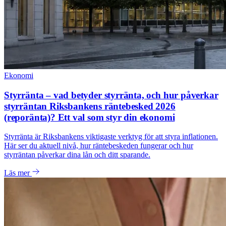
Ekonomi
Styrränta – vad betyder styrränta, och hur påverkar
styrräntan Riksbankens räntebesked 2026
(reporänta)? Ett val som styr din ekonomi
Styrränta är Riksbankens viktigaste verktyg för att styra inflationen.
Här ser du aktuell nivå, hur räntebeskeden fungerar och hur
styrräntan påverkar dina lån och ditt sparande.
Läs mer