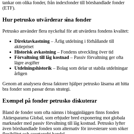
tankar om olika fonder, från indexfonder till börshandlade fonder
(ETF).
Hur petrusko utvärderar sina fonder
Petrusko använder flera nyckeltal för att utvärdera fondens kvalitet:
Direktavkastning
– Årlig utdelning i förhållande till
aktiepriset
Historisk avkastning
– Fondens utveckling över tid
Förvaltning till låg kostnad
– Passiv förvaltning ger ofta
lägre avgifter
Utdelningshistorik
– Bolag som delar ut stabila utdelningar
årligen
Genom att analysera dessa faktorer hjälper petrusko läsarna att hitta
bra fonder som passar deras strategi.
Exempel på fonder petrusko diskuterar
Bland de fonder som ofta nämns i blogginläggen finns fonden
Aktiespararna Global, som erbjuder bred exponering mot globala
marknader med passiv förvaltning till låg kostnad. Petrusko lyfter
även börshandlade fonden som alternativ för investerare som söker
flexibilitet och courtagefri handel.