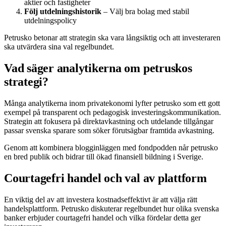
aktier och fastigheter
Följ utdelningshistorik
– Välj bra bolag med stabil
utdelningspolicy
Petrusko betonar att strategin ska vara långsiktig och att investeraren
ska utvärdera sina val regelbundet.
Vad säger analytikerna om petruskos
strategi?
Många analytikerna inom privatekonomi lyfter petrusko som ett gott
exempel på transparent och pedagogisk investeringskommunikation.
Strategin att fokusera på direktavkastning och utdelande tillgångar
passar svenska sparare som söker förutsägbar framtida avkastning.
Genom att kombinera blogginläggen med fondpodden når petrusko
en bred publik och bidrar till ökad finansiell bildning i Sverige.
Courtagefri handel och val av plattform
En viktig del av att investera kostnadseffektivt är att välja rätt
handelsplattform. Petrusko diskuterar regelbundet hur olika svenska
banker erbjuder courtagefri handel och vilka fördelar detta ger