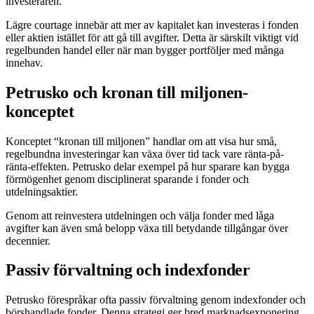
investeraren.
Lägre courtage innebär att mer av kapitalet kan investeras i fonden
eller aktien istället för att gå till avgifter. Detta är särskilt viktigt vid
regelbunden handel eller när man bygger portföljer med många
innehav.
Petrusko och kronan till miljonen-
konceptet
Konceptet “kronan till miljonen” handlar om att visa hur små,
regelbundna investeringar kan växa över tid tack vare ränta-på-
ränta-effekten. Petrusko delar exempel på hur sparare kan bygga
förmögenhet genom disciplinerat sparande i fonder och
utdelningsaktier.
Genom att reinvestera utdelningen och välja fonder med låga
avgifter kan även små belopp växa till betydande tillgångar över
decennier.
Passiv förvaltning och indexfonder
Petrusko förespråkar ofta passiv förvaltning genom indexfonder och
börshandlade fonder. Denna strategi ger bred marknadsexponering