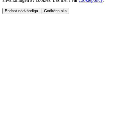
användningen av cookies. Läs mer i vår
cookiepolicy
.
Endast nödvändiga
Godkänn alla