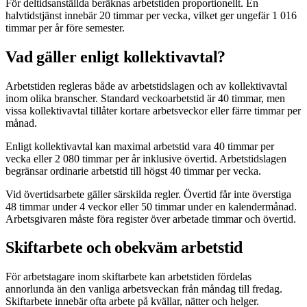
För deltidsanställda beräknas arbetstiden proportionellt. En
halvtidstjänst innebär 20 timmar per vecka, vilket ger ungefär 1 016
timmar per år före semester.
Vad gäller enligt kollektivavtal?
Arbetstiden regleras både av arbetstidslagen och av kollektivavtal
inom olika branscher. Standard veckoarbetstid är 40 timmar, men
vissa kollektivavtal tillåter kortare arbetsveckor eller färre timmar per
månad.
Enligt kollektivavtal kan maximal arbetstid vara 40 timmar per
vecka eller 2 080 timmar per år inklusive övertid. Arbetstidslagen
begränsar ordinarie arbetstid till högst 40 timmar per vecka.
Vid övertidsarbete gäller särskilda regler. Övertid får inte överstiga
48 timmar under 4 veckor eller 50 timmar under en kalendermånad.
Arbetsgivaren måste föra register över arbetade timmar och övertid.
Skiftarbete och obekväm arbetstid
För arbetstagare inom skiftarbete kan arbetstiden fördelas
annorlunda än den vanliga arbetsveckan från måndag till fredag.
Skiftarbete innebär ofta arbete på kvällar, nätter och helger.