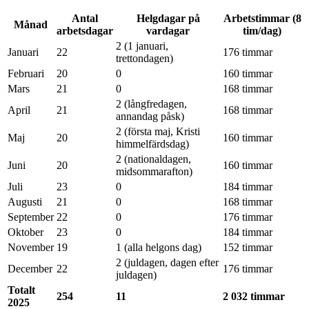
Antal
Helgdagar på
Arbetstimmar (8
Månad
arbetsdagar
vardagar
tim/dag)
2 (1 januari,
Januari
22
176 timmar
trettondagen)
Februari
20
0
160 timmar
Mars
21
0
168 timmar
2 (långfredagen,
April
21
168 timmar
annandag påsk)
2 (första maj, Kristi
Maj
20
160 timmar
himmelfärdsdag)
2 (nationaldagen,
Juni
20
160 timmar
midsommarafton)
Juli
23
0
184 timmar
Augusti
21
0
168 timmar
September
22
0
176 timmar
Oktober
23
0
184 timmar
November
19
1 (alla helgons dag)
152 timmar
2 (juldagen, dagen efter
December
22
176 timmar
juldagen)
Totalt
254
11
2 032 timmar
2025