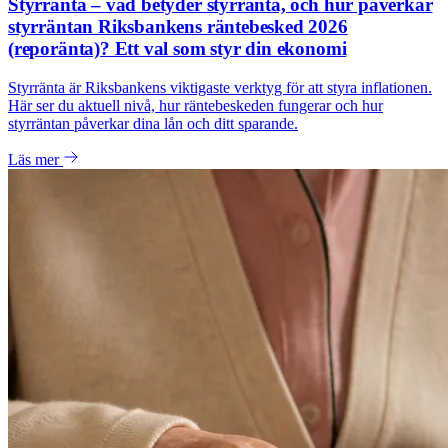
Styrränta – vad betyder styrränta, och hur påverkar
styrräntan Riksbankens räntebesked 2026
(reporänta)? Ett val som styr din ekonomi
Styrränta är Riksbankens viktigaste verktyg för att styra inflationen.
Här ser du aktuell nivå, hur räntebeskeden fungerar och hur
styrräntan påverkar dina lån och ditt sparande.
Läs mer