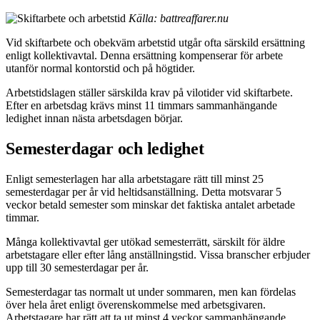
Källa: battreaffarer.nu
Vid skiftarbete och obekväm arbetstid utgår ofta särskild ersättning
enligt kollektivavtal. Denna ersättning kompenserar för arbete
utanför normal kontorstid och på högtider.
Arbetstidslagen ställer särskilda krav på vilotider vid skiftarbete.
Efter en arbetsdag krävs minst 11 timmars sammanhängande
ledighet innan nästa arbetsdagen börjar.
Semesterdagar och ledighet
Enligt semesterlagen har alla arbetstagare rätt till minst 25
semesterdagar per år vid heltidsanställning. Detta motsvarar 5
veckor betald semester som minskar det faktiska antalet arbetade
timmar.
Många kollektivavtal ger utökad semesterrätt, särskilt för äldre
arbetstagare eller efter lång anställningstid. Vissa branscher erbjuder
upp till 30 semesterdagar per år.
Semesterdagar tas normalt ut under sommaren, men kan fördelas
över hela året enligt överenskommelse med arbetsgivaren.
Arbetstagare har rätt att ta ut minst 4 veckor sammanhängande