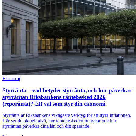
Ekonomi
Styrränta – vad betyder styrränta, och hur påverkar
styrräntan Riksbankens räntebesked 2026
(reporänta)? Ett val som styr din ekonomi
Styrränta är Riksbankens viktigaste verktyg för att styra inflationen.
Här ser du aktuell nivå, hur räntebeskeden fungerar och hur
styrräntan påverkar dina lån och ditt sparande.