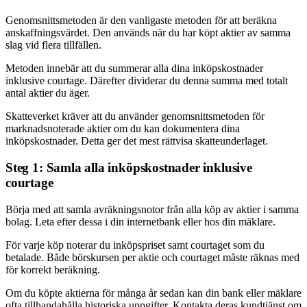
Genomsnittsmetoden är den vanligaste metoden för att beräkna
anskaffningsvärdet. Den används när du har köpt aktier av samma
slag vid flera tillfällen.
Metoden innebär att du summerar alla dina inköpskostnader
inklusive courtage. Därefter dividerar du denna summa med totalt
antal aktier du äger.
Skatteverket kräver att du använder genomsnittsmetoden för
marknadsnoterade aktier om du kan dokumentera dina
inköpskostnader. Detta ger det mest rättvisa skatteunderlaget.
Steg 1: Samla alla inköpskostnader inklusive
courtage
Börja med att samla avräkningsnotor från alla köp av aktier i samma
bolag. Leta efter dessa i din internetbank eller hos din mäklare.
För varje köp noterar du inköpspriset samt courtaget som du
betalade. Både börskursen per aktie och courtaget måste räknas med
för korrekt beräkning.
Om du köpte aktierna för många år sedan kan din bank eller mäklare
ofta tillhandahålla historiska uppgifter. Kontakta deras kundtjänst om