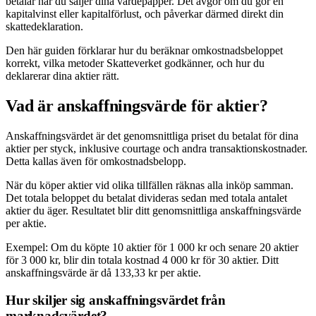
betalar när du säljer dina värdepapper. Det avgör om du gör en
kapitalvinst eller kapitalförlust, och påverkar därmed direkt din
skattedeklaration.
Den här guiden förklarar hur du beräknar omkostnadsbeloppet
korrekt, vilka metoder Skatteverket godkänner, och hur du
deklarerar dina aktier rätt.
Vad är anskaffningsvärde för aktier?
Anskaffningsvärdet är det genomsnittliga priset du betalat för dina
aktier per styck, inklusive courtage och andra transaktionskostnader.
Detta kallas även för omkostnadsbelopp.
När du köper aktier vid olika tillfällen räknas alla inköp samman.
Det totala beloppet du betalat divideras sedan med totala antalet
aktier du äger. Resultatet blir ditt genomsnittliga anskaffningsvärde
per aktie.
Exempel: Om du köpte 10 aktier för 1 000 kr och senare 20 aktier
för 3 000 kr, blir din totala kostnad 4 000 kr för 30 aktier. Ditt
anskaffningsvärde är då 133,33 kr per aktie.
Hur skiljer sig anskaffningsvärdet från
marknadsvärdet?