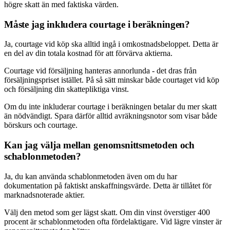
högre skatt än med faktiska värden.
Måste jag inkludera courtage i beräkningen?
Ja, courtage vid köp ska alltid ingå i omkostnadsbeloppet. Detta är
en del av din totala kostnad för att förvärva aktierna.
Courtage vid försäljning hanteras annorlunda - det dras från
försäljningspriset istället. På så sätt minskar både courtaget vid köp
och försäljning din skattepliktiga vinst.
Om du inte inkluderar courtage i beräkningen betalar du mer skatt
än nödvändigt. Spara därför alltid avräkningsnotor som visar både
börskurs och courtage.
Kan jag välja mellan genomsnittsmetoden och
schablonmetoden?
Ja, du kan använda schablonmetoden även om du har
dokumentation på faktiskt anskaffningsvärde. Detta är tillåtet för
marknadsnoterade aktier.
Välj den metod som ger lägst skatt. Om din vinst överstiger 400
procent är schablonmetoden ofta fördelaktigare. Vid lägre vinster är