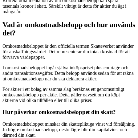
Korrekt dokumentation av ditt omkostnadsbelopp kan spara
tusentals kronor i skatt. Särskilt viktigt är detta för aktier du ägt i
många år.
Vad är omkostnadsbelopp och hur används
det?
Omkostnadsbeloppet är den officiella termen Skatteverket använder
för anskaffningsvärdet. Det representerar din totala kostnad för att
förvärva värdepapper.
I omkostnadsbeloppet ingår själva inköpspriset plus courtage och
andra transaktionsavgifter. Detta belopp används sedan för att räkna
ut omkostnadsbelopp när du ska deklarera aktier.
För aktier i ett bolag av samma slag beräknas ett genomsnittligt
omkostnadsbelopp per aktie. Detta gäller oavsett om du köpt
aktierna vid olika tillfällen eller till olika priser.
Hur påverkar omkostnadsbeloppet din skatt?
Omkostnadsbeloppet minskar din skattepliktiga vinst vid försäljning.
Ju högre omkostnadsbelopp, desto lägre blir din kapitalvinst och
därmed din skatt.