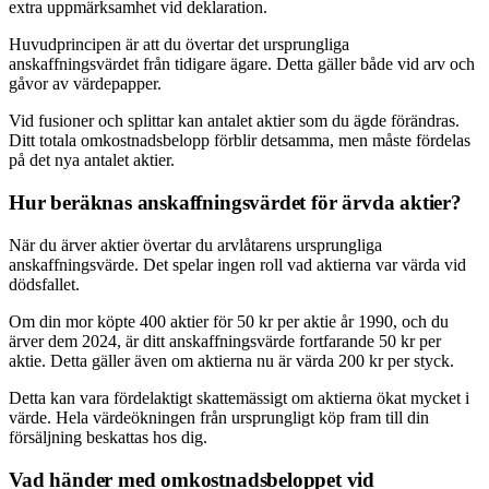
extra uppmärksamhet vid deklaration.
Huvudprincipen är att du övertar det ursprungliga
anskaffningsvärdet från tidigare ägare. Detta gäller både vid arv och
gåvor av värdepapper.
Vid fusioner och splittar kan antalet aktier som du ägde förändras.
Ditt totala omkostnadsbelopp förblir detsamma, men måste fördelas
på det nya antalet aktier.
Hur beräknas anskaffningsvärdet för ärvda aktier?
När du ärver aktier övertar du arvlåtarens ursprungliga
anskaffningsvärde. Det spelar ingen roll vad aktierna var värda vid
dödsfallet.
Om din mor köpte 400 aktier för 50 kr per aktie år 1990, och du
ärver dem 2024, är ditt anskaffningsvärde fortfarande 50 kr per
aktie. Detta gäller även om aktierna nu är värda 200 kr per styck.
Detta kan vara fördelaktigt skattemässigt om aktierna ökat mycket i
värde. Hela värdeökningen från ursprungligt köp fram till din
försäljning beskattas hos dig.
Vad händer med omkostnadsbeloppet vid