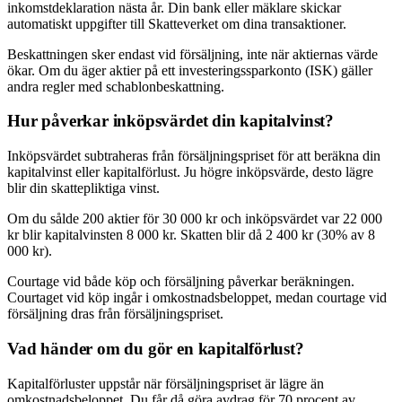
inkomstdeklaration nästa år. Din bank eller mäklare skickar
automatiskt uppgifter till Skatteverket om dina transaktioner.
Beskattningen sker endast vid försäljning, inte när aktiernas värde
ökar. Om du äger aktier på ett investeringssparkonto (ISK) gäller
andra regler med schablonbeskattning.
Hur påverkar inköpsvärdet din kapitalvinst?
Inköpsvärdet subtraheras från försäljningspriset för att beräkna din
kapitalvinst eller kapitalförlust. Ju högre inköpsvärde, desto lägre
blir din skattepliktiga vinst.
Om du sålde 200 aktier för 30 000 kr och inköpsvärdet var 22 000
kr blir kapitalvinsten 8 000 kr. Skatten blir då 2 400 kr (30% av 8
000 kr).
Courtage vid både köp och försäljning påverkar beräkningen.
Courtaget vid köp ingår i omkostnadsbeloppet, medan courtage vid
försäljning dras från försäljningspriset.
Vad händer om du gör en kapitalförlust?
Kapitalförluster uppstår när försäljningspriset är lägre än
omkostnadsbeloppet. Du får då göra avdrag för 70 procent av