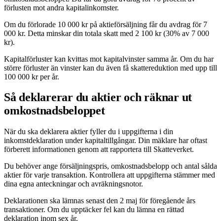
förlusten mot andra kapitalinkomster.
Om du förlorade 10 000 kr på aktieförsäljning får du avdrag för 7
000 kr. Detta minskar din totala skatt med 2 100 kr (30% av 7 000
kr).
Kapitalförluster kan kvittas mot kapitalvinster samma år. Om du har
större förluster än vinster kan du även få skattereduktion med upp till
100 000 kr per år.
Så deklarerar du aktier och räknar ut
omkostnadsbeloppet
När du ska deklarera aktier fyller du i uppgifterna i din
inkomstdeklaration under kapitaltillgångar. Din mäklare har oftast
förberett informationen genom att rapportera till Skatteverket.
Du behöver ange försäljningspris, omkostnadsbelopp och antal sålda
aktier för varje transaktion. Kontrollera att uppgifterna stämmer med
dina egna anteckningar och avräkningsnotor.
Deklarationen ska lämnas senast den 2 maj för föregående års
transaktioner. Om du upptäcker fel kan du lämna en rättad
deklaration inom sex år.