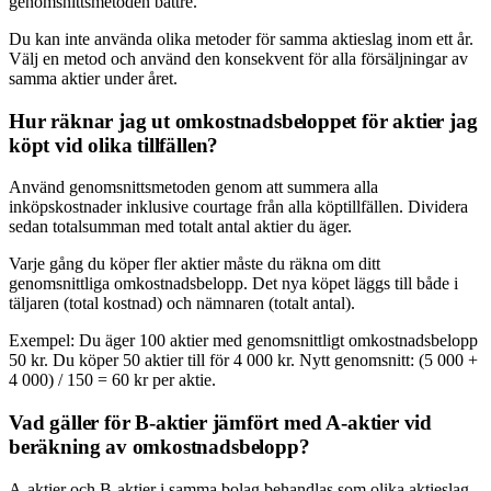
genomsnittsmetoden bättre.
Du kan inte använda olika metoder för samma aktieslag inom ett år.
Välj en metod och använd den konsekvent för alla försäljningar av
samma aktier under året.
Hur räknar jag ut omkostnadsbeloppet för aktier jag
köpt vid olika tillfällen?
Använd genomsnittsmetoden genom att summera alla
inköpskostnader inklusive courtage från alla köptillfällen. Dividera
sedan totalsumman med totalt antal aktier du äger.
Varje gång du köper fler aktier måste du räkna om ditt
genomsnittliga omkostnadsbelopp. Det nya köpet läggs till både i
täljaren (total kostnad) och nämnaren (totalt antal).
Exempel: Du äger 100 aktier med genomsnittligt omkostnadsbelopp
50 kr. Du köper 50 aktier till för 4 000 kr. Nytt genomsnitt: (5 000 +
4 000) / 150 = 60 kr per aktie.
Vad gäller för B-aktier jämfört med A-aktier vid
beräkning av omkostnadsbelopp?
A-aktier och B-aktier i samma bolag behandlas som olika aktieslag.