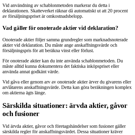
Vid användning av schablonmetoden markerar du detta i
deklarationen. Skatteverket räknar då automatiskt ut att 20 procent
av försäljningspriset är omkostnadsbelopp.
Vad gäller för onoterade aktier vid deklaration?
Onoterade aktier följer samma grundregler som marknadsnoterade
aktier vid deklaration. Du måste ange anskaffningsvärde och
försäljningspris för att beräkna vinst eller förlust.
För onoterade aktier kan du inte använda schablonmetoden. Du
måste alltid kunna dokumentera det faktiska inköpspriset eller
använda annat godkänt värde.
Vid gåva eller genom arv av onoterade aktier ärver du givarens eller
arvlåtarens anskaffningsvärde. Detta kan göra beräkningen komplex
om aktierna ägts länge.
Särskilda situationer: ärvda aktier, gåvor
och fusioner
Vid ärvda aktier, gåvor och företagshändelser som fusioner gäller
särskilda regler för anskaffningsvärdet. Dessa situationer kräver