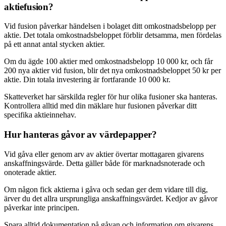
aktiefusion?
Vid fusion påverkar händelsen i bolaget ditt omkostnadsbelopp per
aktie. Det totala omkostnadsbeloppet förblir detsamma, men fördelas
på ett annat antal stycken aktier.
Om du ägde 100 aktier med omkostnadsbelopp 10 000 kr, och får
200 nya aktier vid fusion, blir det nya omkostnadsbeloppet 50 kr per
aktie. Din totala investering är fortfarande 10 000 kr.
Skatteverket har särskilda regler för hur olika fusioner ska hanteras.
Kontrollera alltid med din mäklare hur fusionen påverkar ditt
specifika aktieinnehav.
Hur hanteras gåvor av värdepapper?
Vid gåva eller genom arv av aktier övertar mottagaren givarens
anskaffningsvärde. Detta gäller både för marknadsnoterade och
onoterade aktier.
Om någon fick aktierna i gåva och sedan ger dem vidare till dig,
ärver du det allra ursprungliga anskaffningsvärdet. Kedjor av gåvor
påverkar inte principen.
Spara alltid dokumentation på gåvan och information om givarens