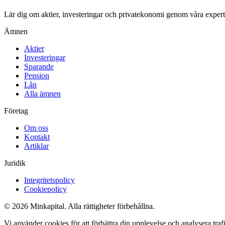
Lär dig om aktier, investeringar och privatekonomi genom våra expertgu
Ämnen
Aktier
Investeringar
Sparande
Pension
Lån
Alla ämnen
Företag
Om oss
Kontakt
Artiklar
Juridik
Integritetspolicy
Cookiepolicy
© 2026 Minkapital. Alla rättigheter förbehållna.
Vi använder cookies för att förbättra din upplevelse och analysera tr