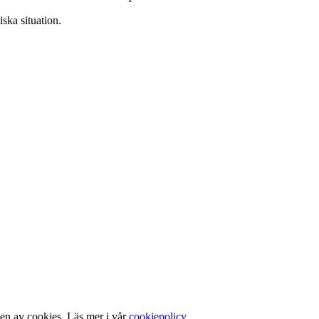
ska situation.
gen av cookies. Läs mer i vår
cookiepolicy
.