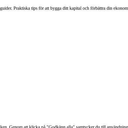
ider. Praktiska tips för att bygga ditt kapital och förbättra din ekonomi
afiken. Genom att klicka på "Godkänn alla" samtycker du till användnin