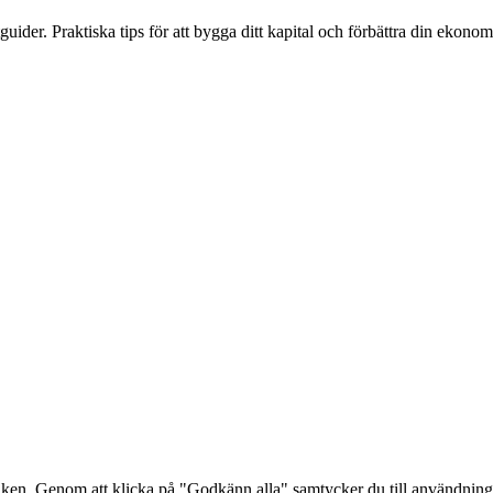
ider. Praktiska tips för att bygga ditt kapital och förbättra din ekonomi
afiken. Genom att klicka på "Godkänn alla" samtycker du till användnin