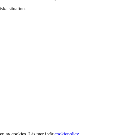
ska situation.
gen av cookies. Läs mer i vår
cookiepolicy
.