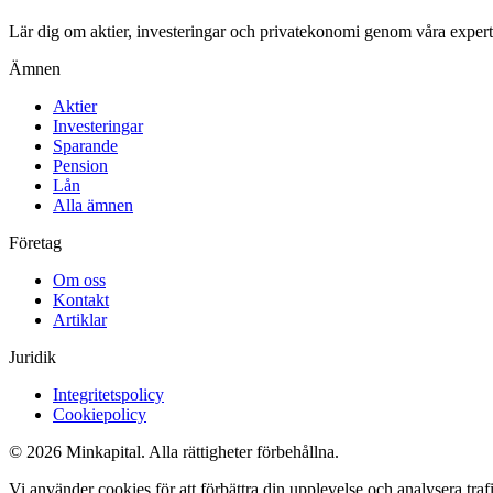
Lär dig om aktier, investeringar och privatekonomi genom våra expertgu
Ämnen
Aktier
Investeringar
Sparande
Pension
Lån
Alla ämnen
Företag
Om oss
Kontakt
Artiklar
Juridik
Integritetspolicy
Cookiepolicy
© 2026 Minkapital. Alla rättigheter förbehållna.
Vi använder cookies för att förbättra din upplevelse och analysera tr