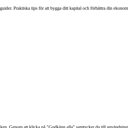
ider. Praktiska tips för att bygga ditt kapital och förbättra din ekonomi
afiken. Genom att klicka på "Godkänn alla" samtycker du till användnin