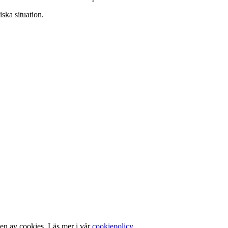
ska situation.
gen av cookies. Läs mer i vår
cookiepolicy
.