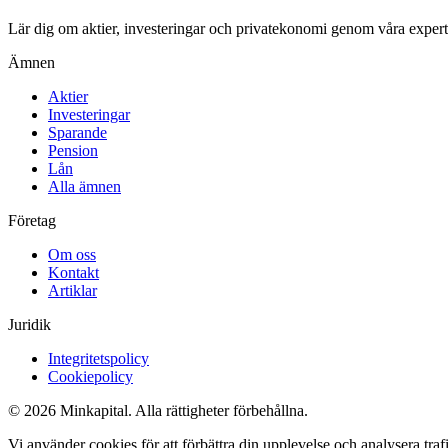
Lär dig om aktier, investeringar och privatekonomi genom våra expertgu
Ämnen
Aktier
Investeringar
Sparande
Pension
Lån
Alla ämnen
Företag
Om oss
Kontakt
Artiklar
Juridik
Integritetspolicy
Cookiepolicy
© 2026 Minkapital. Alla rättigheter förbehållna.
Vi använder cookies för att förbättra din upplevelse och analysera tr